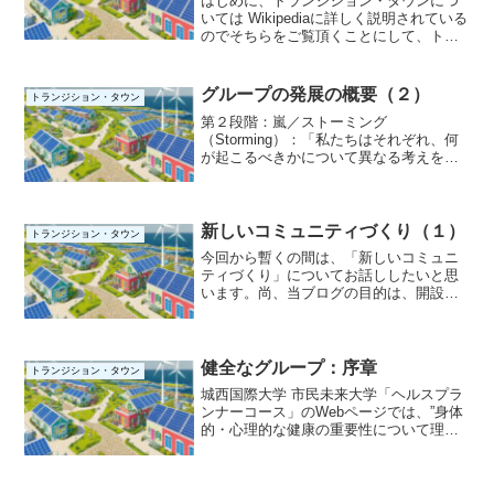
はじめに、トランジション・タウンにつ
いては Wikipediaに詳しく説明されている
のでそちらをご覧頂くことにして、トラ
ンジション・タウン 九十九里町がどのよ
うな経緯で産声を上げたのか、改めてお
話したいと思います。2011年3月11日に
グループの発展の概要（２）
トランジション・タウン
発生...
第２段階：嵐／ストーミング
（Storming）：「私たちはそれぞれ、何
が起こるべきかについて異なる考えを持
っています」ストーミングの段階では、
グループのメンバーが互いに意見を異に
したり、挑戦したりできるほどの信頼関
係が築かれています。争いを...
新しいコミュニティづくり（１）
トランジション・タウン
今回から暫くの間は、「新しいコミュニ
ティづくり」についてお話ししたいと思
います。尚、当ブログの目的は、開設当
時（今から10年程前）から「様々な情報
の共有」であり、こちらで「このような
ことについて情報を共有したい」という
方がいらっしゃいました...
健全なグループ：序章
トランジション・タウン
城西国際大学 市民未来大学「ヘルスプラ
ンナーコース」のWebページでは、”身体
的・心理的な健康の重要性について理解
し、身体の解剖学・生理学等の基本的知
識・健康と相反する疾患や障害に関する
知識・フィジカルチェックや薬学などの