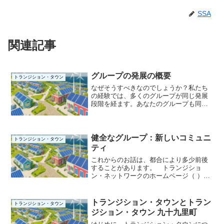
SSA
関連記事
グループの発展の概要
トランジション・タウン
なぜそうすべきなのでしょうか？私たち
の経験では、多くのグループが同じ発展
段階を経ます。あなたのグループも同様
の段階を経る可能性が非常に高いです。
グループがこれらの段階を事前に認識し
ておくことは、グループが変化する中で
何が起こっているのか、そ...
健全なグループ：新しいコミュニ
トランジション・タウン
ティ
これからのお話は、都合により多少前後
することがあります。 トランジショ
ン・ネットワークのホームページ（ ）に
は、トランジション（移行）に関する
様々な情報リソースが用意されていま
す。 正直なところ、どこから手を付け
トランジション・タウンとトラン
トランジション・タウン
れば良いのか迷います。 私は...
ジション・タウン 九十九里町