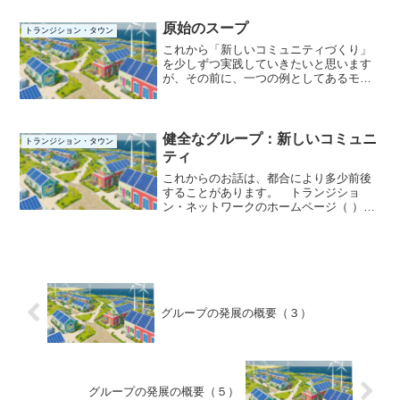
容を振り返ると、そこでは「新しいコミ
ュニティづくり」を...
原始のスープ
トランジション・タウン
これから「新しいコミュニティづくり」
を少しずつ実践していきたいと思います
が、その前に、一つの例としてあるモデ
ルを示しながら大切な点についてお話し
することにします。上図の例では、大学
が「新しいコミュニティづくり」の仕組
みを担い、個別グループが...
健全なグループ：新しいコミュニ
トランジション・タウン
ティ
これからのお話は、都合により多少前後
することがあります。 トランジショ
ン・ネットワークのホームページ（ ）に
は、トランジション（移行）に関する
様々な情報リソースが用意されていま
す。 正直なところ、どこから手を付け
れば良いのか迷います。 私は...
グループの発展の概要（３）
グループの発展の概要（５）