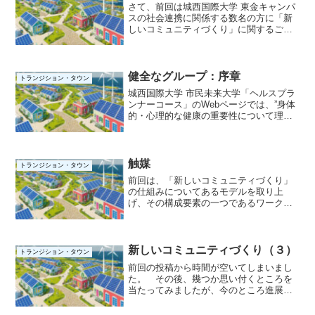
さて、前回は城西国際大学 東金キャンパ
スの社会連携に関係する数名の方に「新
しいコミュニティづくり」に関するご提
案をさせて頂いたことをお話ししまし
た。 しかし、残念ながら、私が当大学
と関係を持つ間に、本件に関する新しい
動きを確認することはでき...
健全なグループ：序章
トランジション・タウン
城西国際大学 市民未来大学「ヘルスプラ
ンナーコース」のWebページでは、”身体
的・心理的な健康の重要性について理解
し、身体の解剖学・生理学等の基本的知
識・健康と相反する疾患や障害に関する
知識・フィジカルチェックや薬学などの
健康に関する様々な...
触媒
トランジション・タウン
前回は、「新しいコミュニティづくり」
の仕組みについてあるモデルを取り上
げ、その構成要素の一つであるワークシ
ョップについてお話ししました。今回
は、同じ構成要素の一つであるコア・グ
ループについてお話しします。前回の画
像では分かりにくい部分があっ...
新しいコミュニティづくり（３）
トランジション・タウン
前回の投稿から時間が空いてしまいまし
た。 その後、幾つか思い付くところを
当たってみましたが、今のところ進展は
見られません。振り返り ここで、
2025.09.06の投稿「原始のスープ」の内