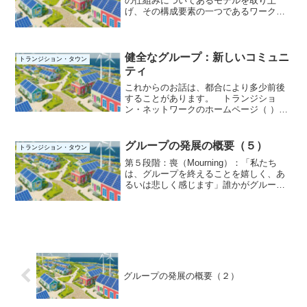
の仕組みについてあるモデルを取り上
げ、その構成要素の一つであるワークシ
ョップについてお話ししました。今回
は、同じ構成要素の一つであるコア・グ
ループについてお話しします。前回の画
像では分かりにくい部分があっ...
健全なグループ：新しいコミュニ
トランジション・タウン
ティ
これからのお話は、都合により多少前後
することがあります。 トランジショ
ン・ネットワークのホームページ（ ）に
は、トランジション（移行）に関する
様々な情報リソースが用意されていま
す。 正直なところ、どこから手を付け
グループの発展の概要（５）
トランジション・タウン
れば良いのか迷います。 私は...
第５段階：喪（Mourning）：「私たち
は、グループを終えることを嬉しく、あ
るいは悲しく感じます」誰かがグループ
を離れ、古い構造が終わり、新しい何か
が始まる時です。そして、ある時点でグ
ループ全体が自分たちの仕事は終わった
と判断するかもしれ...
グループの発展の概要（２）