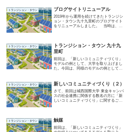
ブログサイトリニューアル
トランジション・タウン
2019年から運用を続けてきたトランジシ
ョン・タウン九十九里町のブログサイト
をリニューアルしました。 当時は、
BBB（Beagle Bone Black）という手のひ
らサイズのLinuxマシンを使用しました
が、メンテナンスが難しくなってきた...
トランジション・タウン 九十九
トランジション・タウン
里町
前回は、「新しいコミュニティづくり」
モデルの例として、大学を取り上げまし
た。今回は、同様のモデルの例として地
域（ここでは九十九里町）を取り上げる
ことにします。上図は、トランジショ
ン・タウン 九十九里町をイメージしたモ
新しいコミュニティづくり（２）
トランジション・タウン
デルの例ではありませんが...
さて、前回は城西国際大学 東金キャンパ
スの社会連携に関係する数名の方に「新
しいコミュニティづくり」に関するご提
案をさせて頂いたことをお話ししまし
た。 しかし、残念ながら、私が当大学
と関係を持つ間に、本件に関する新しい
動きを確認することはでき...
触媒
トランジション・タウン
前回は、「新しいコミュニティづくり」