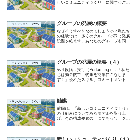
しいコミュニティづくり」に関するご提
案をさせて頂いたことをお話ししまし
た。 しかし、残念ながら、私が当大学
と関係を持つ間に、本件に関する新しい
動きを確認することはでき...
グループの発展の概要
トランジション・タウン
なぜそうすべきなのでしょうか？私たち
の経験では、多くのグループが同じ発展
段階を経ます。あなたのグループも同様
の段階を経る可能性が非常に高いです。
グループがこれらの段階を事前に認識し
ておくことは、グループが変化する中で
何が起こっているのか、そ...
グループの発展の概要（４）
トランジション・タウン
第４段階：実行（Performing）：「私た
ちは効果的で、物事を簡単にこなしま
す！」優れたスキル、コミットメント、
寛容さ、そしておそらくは幸運があれ
ば、グループはパフォーマンス段階に到
達します。この段階では、以下のことが
達成されます。有能...
触媒
トランジション・タウン
前回は、「新しいコミュニティづくり」
の仕組みについてあるモデルを取り上
げ、その構成要素の一つであるワークシ
ョップについてお話ししました。今回
は、同じ構成要素の一つであるコア・グ
ループについてお話しします。前回の画
像では分かりにくい部分があっ...
新しいコミュニティづくり（１）