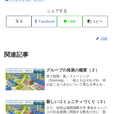
シェアする
X
Facebook
LINE
コピー
SSA
関連記事
グループの発展の概要（２）
トランジション・タウン
第２段階：嵐／ストーミング
（Storming）：「私たちはそれぞれ、何
が起こるべきかについて異なる考えを持
っています」ストーミングの段階では、
グループのメンバーが互いに意見を異に
したり、挑戦したりできるほどの信頼関
係が築かれています。争いを...
新しいコミュニティづくり（２）
トランジション・タウン
さて、前回は城西国際大学 東金キャンパ
スの社会連携に関係する数名の方に「新